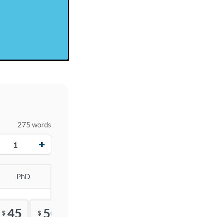
275 words
+
PhD
45
50
55
$
$
$