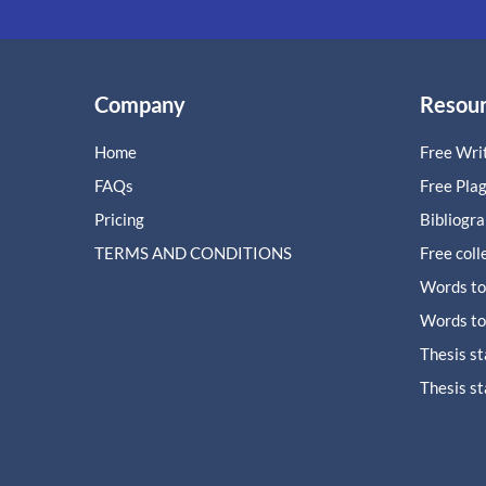
Company
Resou
Home
Free Writ
FAQs
Free Pla
Pricing
Bibliogr
TERMS AND CONDITIONS
Free coll
Words to
Words to
Thesis s
Thesis s