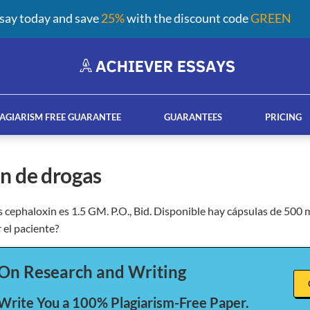
say today and save
25%
with the discount code
GREEN
AGIARISM FREE GUARANTEE
GUARANTEES
PRICING
ión de drogas
s cephaloxin es 1.5 GM. P.O., Bid. Disponible hay cápsulas de 500
ay help services
French custom essay writing serv
 el paciente?
On Research and Writing
 Write You a 100% Plagiarism-Free Paper.