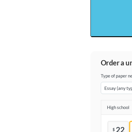
order a 
Type of paper n
High school
22
$