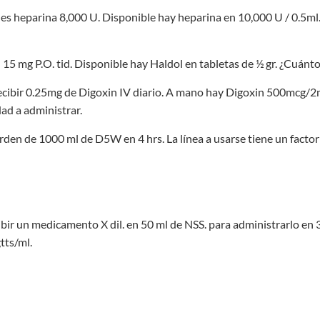
a es heparina 8,000 U. Disponible hay heparina en 10,000 U / 0.5m
l 15 mg P.O. tid. Disponible hay Haldol en tabletas de ½ gr. ¿Cuánt
recibir 0.25mg de Digoxin IV diario. A mano hay Digoxin 500mcg/2ml
dad a administrar.
orden de 1000 ml de D5W en 4 hrs. La línea a usarse tiene un factor
cibir un medicamento X dil. en 50 ml de NSS. para administrarlo en 3
tts/ml.