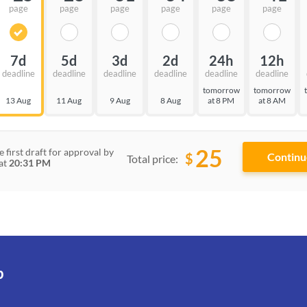
page
page
page
page
page
page
7d
5d
3d
2d
24h
12h
deadline
deadline
deadline
deadline
deadline
deadline
tomorrow
tomorrow
13 Aug
11 Aug
9 Aug
8 Aug
at 8 PM
at 8 AM
25
e first draft for approval by
$
Total price:
at
20:31 PM
p