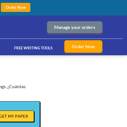
Order Now
Manage your orders
Order Now
FREE WRITING TOOLS
 mgs. ¿Cuántas
ices
GET MY PAPER