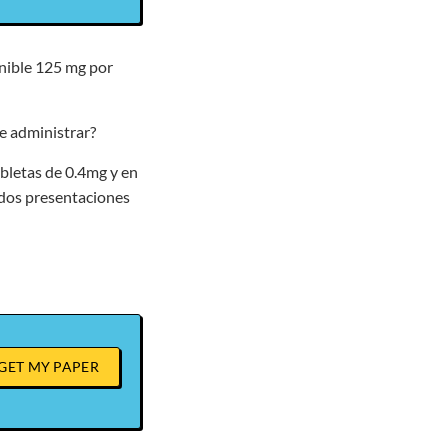
onible 125 mg por
e administrar?
tabletas de 0.4mg y en
s dos presentaciones
GET MY PAPER