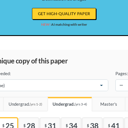
GET HIGH-QUALITY PAPER
NEW!
AI matching with writer
unique copy of this paper
eeded:
Pages:
−
Undergrad.
Undergrad.
Master's
(yrs 1-2)
(yrs 3-4)
25
28
31
34
38
41
$
$
$
$
$
$