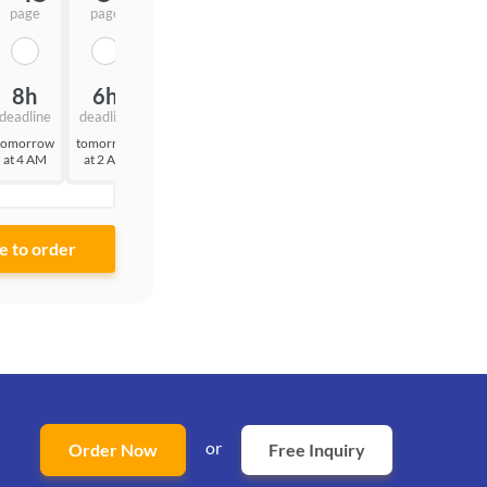
page
page
page
8h
6h
3h
deadline
deadline
deadline
tomorrow
tomorrow
today at
at 4 AM
at 2 AM
11 PM
or
Order Now
Free Inquiry