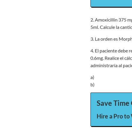
2. Amoxicillin 375 mg
5ml. Calcule la canti
3. La orden es Morph
4. El paciente debe r
0.6mg. Realice el cál
administraría al paci
a)
b)
Save Time 
Hire a Pro to