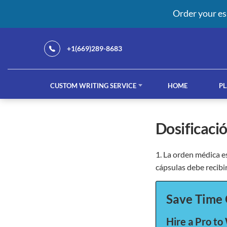
Order your es
+1(669)289-8683
CUSTOM WRITING SERVICE
HOME
PL
Our Services
dosificac
1. La orden médica e
custom writing service
French ess
cápsulas debe recibir
Save Time 
Hire a Pro to